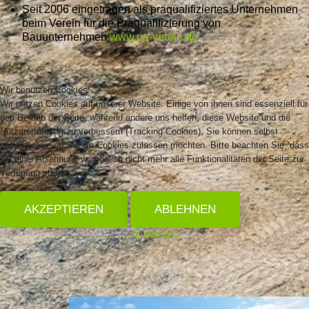
Seit 2006 eingetragen als präqualifiziertes Unternehmen
beim Verein für die Präqualifizierung von
Bauunternehmen
www.pq-verein.de
Wir benutzen Cookies
Wir nutzen Cookies auf unserer Website. Einige von ihnen sind essenziell für
den Betrieb der Seite, während andere uns helfen, diese Website und die
Nutzererfahrung zu verbessern (Tracking Cookies). Sie können selbst
entscheiden, ob Sie die Cookies zulassen möchten. Bitte beachten Sie, dass
bei einer Ablehnung womöglich nicht mehr alle Funktionalitäten der Seite zur
Verfügung stehen.
AKZEPTIEREN
ABLEHNEN
Impressum