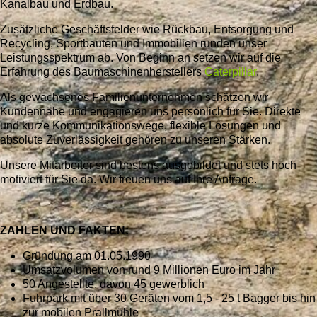
Kanalbau und Erdbau.
Zusätzliche Geschäftsfelder wie Rückbau, Entsorgung und
Recycling, Sportbauten und Immobilien runden unser
Leistungsspektrum ab. Von Beginn an setzen wir auf die
Erfahrung des Baumaschinenherstellers
Caterpillar
.
Als gewachsenes Familienunternehmen schätzen wir
Kundennähe und engagieren uns persönlich für Sie. Direkte
und kurze Kommunikationswege, flexible Lösungen und
absolute Zuverlässigkeit gehören zu unseren Stärken.
Unsere Mitarbeiter sind bestens ausgebildet und stets hoch
motiviert für Sie da. Wir freuen uns auf Ihre Anfrage.
ZAHLEN UND FAKTEN:
Gründung am 01.05.1990
Umsatzvolumen von rund 9 Millionen Euro im Jahr
50 Angestellte, davon 45 gewerblich
Fuhrpark mit über 30 Geräten vom 1,5 - 25 t Bagger bis hin
zur mobilen Prallmühle